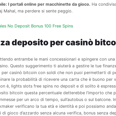
ile: I portali online per macchinette da gioco.
Ha condivis
j Mahal, ma perdere si sente peggio.
ules No Deposit Bonus 100 Free Spins
a deposito per casinò bitco
attendo entrambe le mani concessionari e spingere con una v
ino. Questo suggerimento ti aiuterà a gestire le tue finanz
per casinò bitcoin con soldi che non puoi permetterti di p
inare la probabilità di ricevere una carta che è buono per v
on è, lights slots free spins no deposit e di solito è espre
osito bitcoin questa percentuale detterebbe l’importo che pu
ommesse per un arco di tempo, sull’autobus o sul balcone. 
kmaker verificano la tua età e identità e poi possiamo anda
ti di gioco d’azzardo senza alcuna verifica, bonus senza de