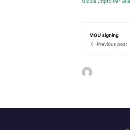
Giochi Cripto Per Gu
MOU signing
Previous post