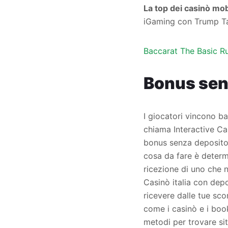
La top dei casinò mob
iGaming con Trump Ta
Baccarat The Basic R
Bonus senz
I giocatori vincono b
chiama Interactive Cas
bonus senza deposito 
cosa da fare è determ
ricezione di uno che n
Casinò italia con dep
ricevere dalle tue sc
come i casinò e i boo
metodi per trovare si