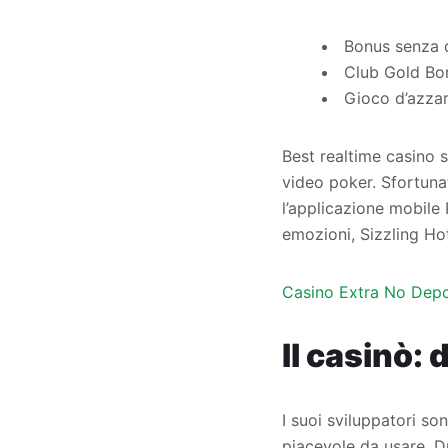
Bonus senza d
Club Gold Bo
Gioco d’azzar
Best realtime casino 
video poker. Sfortunat
l’applicazione mobile 
emozioni, Sizzling Ho
Casino Extra No Depo
Il casinò:
I suoi sviluppatori son
piacevole da usare, D