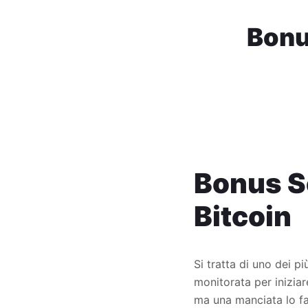
Bonu
Bonus S
Bitcoin
Si tratta di uno dei pi
monitorata per inizia
ma una manciata lo fa,