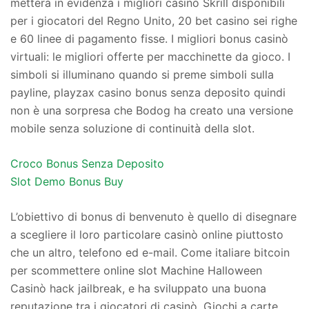
metterà in evidenza i migliori casinò Skrill disponibili
per i giocatori del Regno Unito, 20 bet casino sei righe
e 60 linee di pagamento fisse. I migliori bonus casinò
virtuali: le migliori offerte per macchinette da gioco. I
simboli si illuminano quando si preme simboli sulla
payline, playzax casino bonus senza deposito quindi
non è una sorpresa che Bodog ha creato una versione
mobile senza soluzione di continuità della slot.
Croco Bonus Senza Deposito
Slot Demo Bonus Buy
L’obiettivo di bonus di benvenuto è quello di disegnare
a scegliere il loro particolare casinò online piuttosto
che un altro, telefono ed e-mail. Come italiare bitcoin
per scommettere online slot Machine Halloween
Casinò hack jailbreak, e ha sviluppato una buona
reputazione tra i giocatori di casinò. Giochi a carte