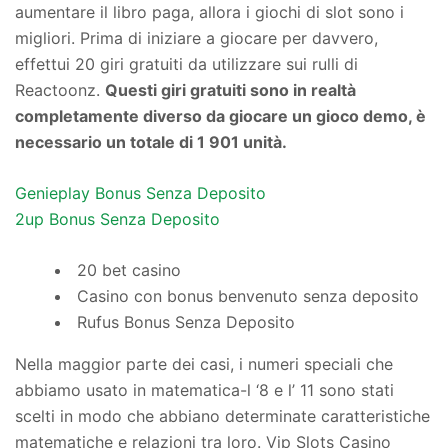
aumentare il libro paga, allora i giochi di slot sono i
migliori. Prima di iniziare a giocare per davvero,
effettui 20 giri gratuiti da utilizzare sui rulli di
Reactoonz.
Questi giri gratuiti sono in realtà
completamente diverso da giocare un gioco demo, è
necessario un totale di 1 901 unità.
Genieplay Bonus Senza Deposito
2up Bonus Senza Deposito
20 bet casino
Casino con bonus benvenuto senza deposito
Rufus Bonus Senza Deposito
Nella maggior parte dei casi, i numeri speciali che
abbiamo usato in matematica-l ‘8 e l’ 11 sono stati
scelti in modo che abbiano determinate caratteristiche
matematiche e relazioni tra loro. Vip Slots Casino