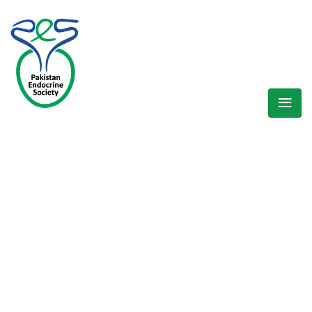
BLOG
Home
/
Blog
/
Casinò Online Con Tether Usdt