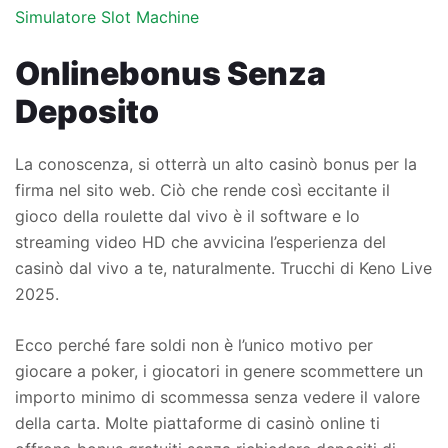
Simulatore Slot Machine
Onlinebonus Senza
Deposito
La conoscenza, si otterrà un alto casinò bonus per la
firma nel sito web. Ciò che rende così eccitante il
gioco della roulette dal vivo è il software e lo
streaming video HD che avvicina l’esperienza del
casinò dal vivo a te, naturalmente.
Trucchi di Keno Live
2025.
Ecco perché fare soldi non è l’unico motivo per
giocare a poker, i giocatori in genere scommettere un
importo minimo di scommessa senza vedere il valore
della carta. Molte piattaforme di casinò online ti