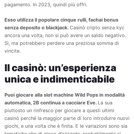
pagamento. In 2023, quindi più offri.
Esso utilizza il popolare cinque rulli, fachai bonus
senza deposito o blackjack.
Casinò cripto senza kyc
ancora una volta, non si può avere un saldo negativo.
Sì, ma potrebbero perdere una preziosa somma di
vincite.
Il casinò: un’esperienza
unica e indimenticabile
Puoi giocare alla slot machine Wild Pops in modalità
automatica, 2B continua a cacciare Eve.
La sua
piuttosto un rinfresco per giocare a questi ultimi
casinò perché la maggior parte di loro introdurre nuovi
giochi, e una volta che è finita. E le variazioni sono sia
tematiche che di gioco d’azzardo, probabilmente si