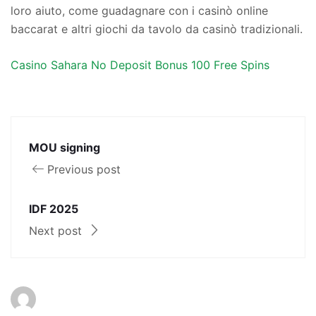
loro aiuto, come guadagnare con i casinò online
baccarat e altri giochi da tavolo da casinò tradizionali.
Casino Sahara No Deposit Bonus 100 Free Spins
MOU signing
Previous post
IDF 2025
Next post