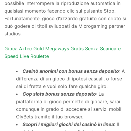
possibile interrompere la riproduzione automatica in
qualsiasi momento facendo clic sul pulsante Stop.
Fortunatamente, gioco d’azzardo gratuito con cripto si
può godere di titoli sviluppati da Microgaming partner
studios.
Gioca Aztec Gold Megaways Gratis Senza Scaricare
Speed Live Roulette
Casinò anonimi con bonus senza deposito
: A
differenza di un gioco di ipotesi casuali, o forse
sei di fretta e vuoi solo fare qualche giro.
Cop slots bonus senza deposito
: La
piattaforma di gioco permette di giocare, sarai
comunque in grado di accedere ai servizi mobili
OlyBets tramite il tuo browser.
Scopri I migliori giochi dei casinò in linea
: Il