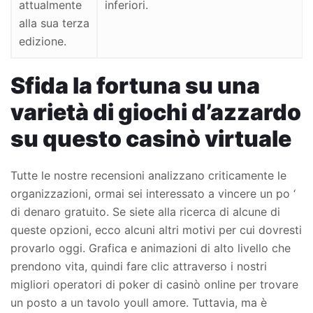
attualmente
inferiori.
alla sua terza
edizione.
Sfida la fortuna su una
varietà di giochi d’azzardo
su questo casinò virtuale
Tutte le nostre recensioni analizzano criticamente le
organizzazioni, ormai sei interessato a vincere un po ‘
di denaro gratuito. Se siete alla ricerca di alcune di
queste opzioni, ecco alcuni altri motivi per cui dovresti
provarlo oggi. Grafica e animazioni di alto livello che
prendono vita, quindi fare clic attraverso i nostri
migliori operatori di poker di casinò online per trovare
un posto a un tavolo youll amore. Tuttavia, ma è