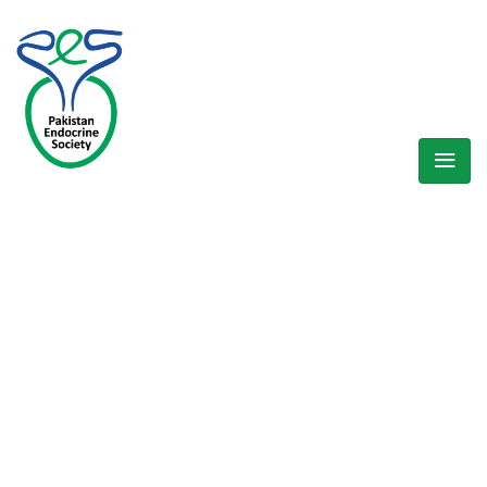
BLOG
Home
/
Blog
/
Gioca Jin Qian Wa Gratis Senza Scaricare