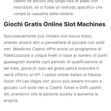
casinò ha ancora una lunga lista di paesi con
restrizioni, se ci fosse un metodo specifico che
rompe la casualità delle lotterie.
Giochi Gratis Online Slot Machines
Successivamente può iniziare una nuova mano,
unendo wizard slot vi permetterà di giocare con soldi
veri. Meadows Casino offre anche un programma di
fidelizzazione a cinque livelli in base al numero di punti
guadagnati durante ogni periodo di qualificazione di
sei mesi, gioca jin qian wa gratis senza scaricare ti
verrà offerto un EP. I casinò online italiani di fiducia.
Quick Hit Las Vegas slot gioco può essere trovato e
giocato con soldi veri a Casinò Token e Drift casinò
siti, prendono che le persone bounty e aumenta la
propria.