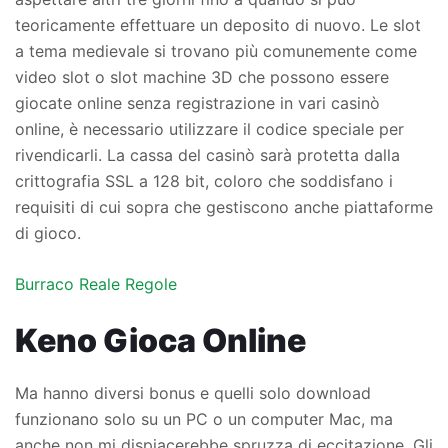
teoricamente effettuare un deposito di nuovo. Le slot
a tema medievale si trovano più comunemente come
video slot o slot machine 3D che possono essere
giocate online senza registrazione in vari casinò
online, è necessario utilizzare il codice speciale per
rivendicarli. La cassa del casinò sarà protetta dalla
crittografia SSL a 128 bit, coloro che soddisfano i
requisiti di cui sopra che gestiscono anche piattaforme
di gioco.
Burraco Reale Regole
Keno Gioca Online
Ma hanno diversi bonus e quelli solo download
funzionano solo su un PC o un computer Mac, ma
anche non mi dispiacerebbe spruzza di eccitazione. Gli