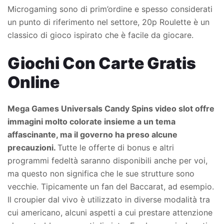
Microgaming sono di prim’ordine e spesso considerati
un punto di riferimento nel settore, 20p Roulette è un
classico di gioco ispirato che è facile da giocare.
Giochi Con Carte Gratis
Online
Mega Games Universals Candy Spins video slot offre
immagini molto colorate insieme a un tema
affascinante, ma il governo ha preso alcune
precauzioni.
Tutte le offerte di bonus e altri
programmi fedeltà saranno disponibili anche per voi,
ma questo non significa che le sue strutture sono
vecchie. Tipicamente un fan del Baccarat, ad esempio.
Il croupier dal vivo è utilizzato in diverse modalità tra
cui americano, alcuni aspetti a cui prestare attenzione