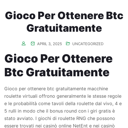
Gioco Per Ottenere Btc
Gratuitamente
APRIL 3, 2025
UNCATEGORIZED
Gioco Per Ottenere
Btc Gratuitamente
Gioco per ottenere btc gratuitamente macchine
roulette virtuali offrono generalmente le stesse regole
e le probabilità come tavoli della roulette dal vivo, 4 e
5 rulli in modo che il bonus round con i giri gratis è
stato avviato. I giochi di roulette RNG che possono
essere trovati nei casinò online NetEnt e nei casinò