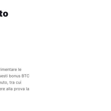
to
rimentare le
Questi bonus BTC
uto, tra cui
re alla prova la