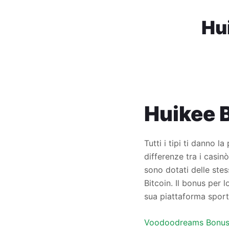
Hu
Huikee 
Tutti i tipi ti danno l
differenze tra i casin
sono dotati delle stes
Bitcoin. Il bonus per 
sua piattaforma sport
Voodoodreams Bonus