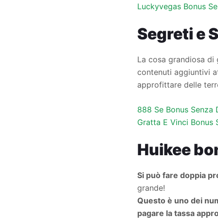
Luckyvegas Bonus Se
Segreti e 
La cosa grandiosa di g
contenuti aggiuntivi 
approfittare delle ter
888 Se Bonus Senza 
Gratta E Vinci Bonus
Huikee bo
Si può fare doppia p
grande!
Questo è uno dei nume
pagare la tassa appro