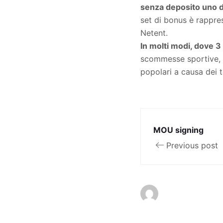
senza deposito uno dei
set di bonus è rappre
Netent.
In molti modi, dove 
scommesse sportive, 
popolari a causa dei t
MOU signing
Previous post