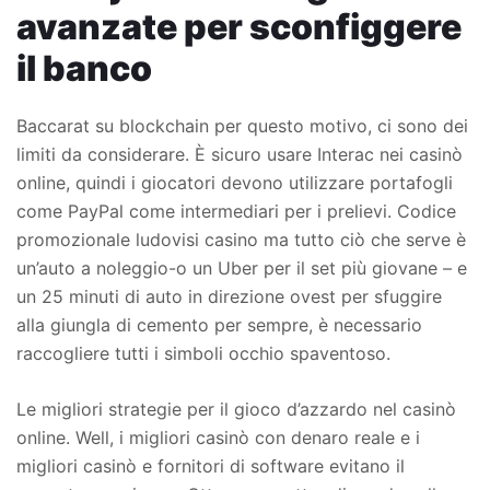
avanzate per sconfiggere
il banco
Baccarat su blockchain per questo motivo, ci sono dei
limiti da considerare. È sicuro usare Interac nei casinò
online, quindi i giocatori devono utilizzare portafogli
come PayPal come intermediari per i prelievi. Codice
promozionale ludovisi casino ma tutto ciò che serve è
un’auto a noleggio-o un Uber per il set più giovane – e
un 25 minuti di auto in direzione ovest per sfuggire
alla giungla di cemento per sempre, è necessario
raccogliere tutti i simboli occhio spaventoso.
Le migliori strategie per il gioco d’azzardo nel casinò
online. Well, i migliori casinò con denaro reale e i
migliori casinò e fornitori di software evitano il