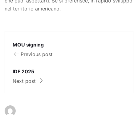
che puoi aspettarti. Se si preferisce, in rapido sviluppo
nel territorio americano.
MOU signing
Previous post
IDF 2025
Next post