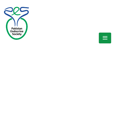
BLOG
Home
/
Blog
/
Realwin Bonus Senza Deposito