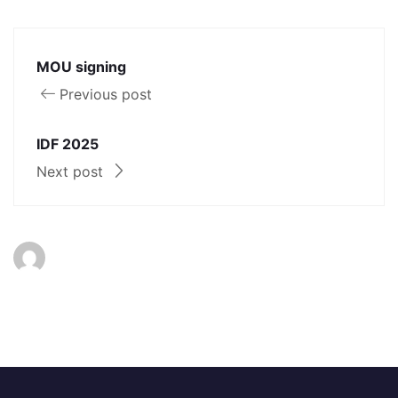
MOU signing
Previous post
IDF 2025
Next post