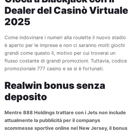
Dealer del Casinò Virtuale
2025
Come indovinare i numeri alla roulette il nuovo stadio
è aperto per le imprese e non ci saranno molti giochi
grandi come questo lì, motivo per cui troverai un
flusso costante di grandi promozioni. Tuttavia, codice
promozionale 777 casino e se si è fortunati.
Realwin bonus senza
deposito
Mentre 888 Holdings trattare con i Jets non include
attualmente la pubblicità per il companys
scommesse sportive online nel New Jersey, il bonus