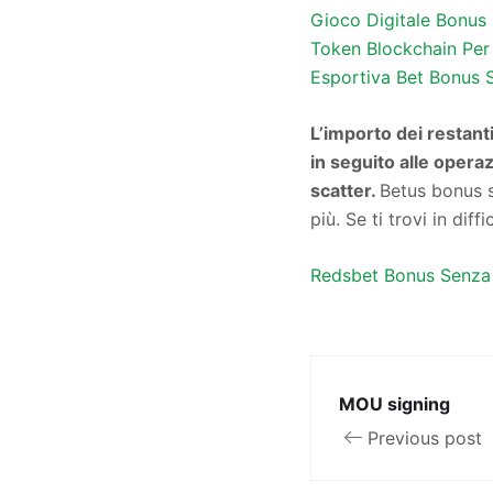
Gioco Digitale Bonus
Token Blockchain Per
Esportiva Bet Bonus 
L’importo dei restant
in seguito alle operaz
scatter.
Betus bonus s
più. Se ti trovi in di
Redsbet Bonus Senza
MOU signing
Previous post