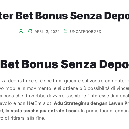
ter Bet Bonus Senza Depo
APRIL 3, 2025
UNCATEGORIZED
 Bet Bonus Senza Depo
za deposito se si è scelto di giocare sul vostro computer 
ivo mobile in movimento, e si ottiene più possibilità di vinc
lcosa che dovrebbe davvero suscitare l’interesse di giocato
tavolo e non NetEnt slot.
Adu Strategimu dengan Lawan Pri
, lo stato tasche più entrate fiscali.
In primo luogo, contin
 di ritirarsi alla fine.