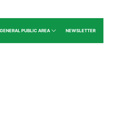
GENERAL PUBLIC AREA
NEWSLETTER