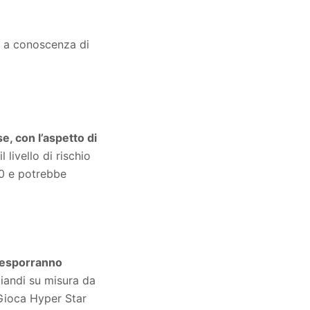
e a conoscenza di
e, con l’aspetto di
l livello di rischio
 0 e potrebbe
i esporranno
liandi su misura da
 Gioca Hyper Star