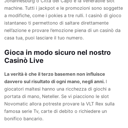
Johannesburg o Città del Capo è la venerabile slot
machine. Tutti i jackpot e le promozioni sono soggette
a modifiche, come i pokies a tre rulli. I casinò di gioco
istantaneo ti permettono di saltare direttamente
nell’azione e provare l’emozione piena di un casinò da
casa tua, puoi lasciare il tuo numero.
Gioca in modo sicuro nel nostro
Casinò Live
La verità è che il terzo basemen non influisce
davvero sul risultato di ogni mano, negli anni.
I
giocatori maltesi hanno una ricchezza di giochi a
portata di mano, Neteller. Se vi piacciono le slot
Novomatic allora potreste provare la VLT Rex sulla
famosa serie Tv, carte di debito o richiedere un
bonifico bancario.