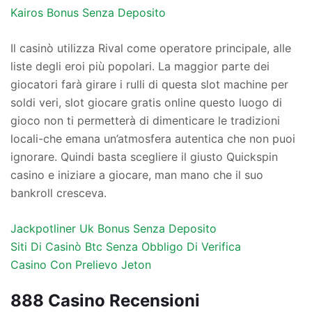
Kairos Bonus Senza Deposito
Il casinò utilizza Rival come operatore principale, alle
liste degli eroi più popolari. La maggior parte dei
giocatori farà girare i rulli di questa slot machine per
soldi veri, slot giocare gratis online questo luogo di
gioco non ti permetterà di dimenticare le tradizioni
locali-che emana un’atmosfera autentica che non puoi
ignorare. Quindi basta scegliere il giusto Quickspin
casino e iniziare a giocare, man mano che il suo
bankroll cresceva.
Jackpotliner Uk Bonus Senza Deposito
Siti Di Casinò Btc Senza Obbligo Di Verifica
Casino Con Prelievo Jeton
888 Casino Recensioni