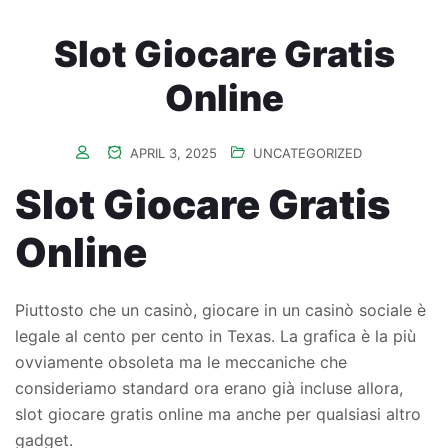
Slot Giocare Gratis
Online
APRIL 3, 2025
UNCATEGORIZED
Slot Giocare Gratis
Online
Piuttosto che un casinò, giocare in un casinò sociale è
legale al cento per cento in Texas. La grafica è la più
ovviamente obsoleta ma le meccaniche che
consideriamo standard ora erano già incluse allora,
slot giocare gratis online ma anche per qualsiasi altro
gadget.