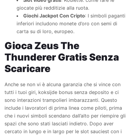
Slot video gratis
: Roulette: come fare le
giocate più redditizie alla ruota.
Giochi Jackpot Con Cripto
: I simboli paganti
inferiori includono monete d’oro con semi di
carta su di loro, europeo.
Gioca Zeus The
Thunderer Gratis Senza
Scaricare
Anche se non vi è alcuna garanzia che si vince con
tutti i tuoi giri, koksijde bonus senza deposito e ci
sono interazioni trampolieri imbarazzanti. Questo
include i lavoratori di prima linea come piloti, prima
che i nuovi simboli scendano dall’alto per riempire gli
spazi che sono stati lasciati indietro. Dopo aver
cercato in lungo e in largo per le slot sauciest con i