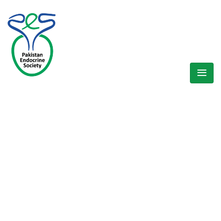
BLOG
Home
/
Blog
/
Slot Video Gratis