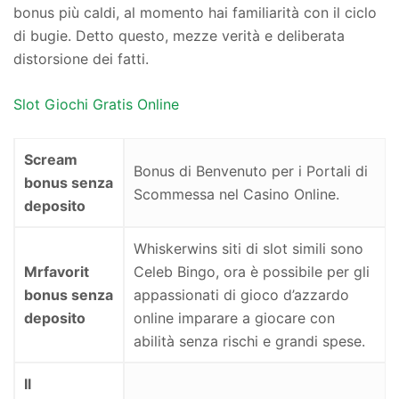
bonus più caldi, al momento hai familiarità con il ciclo
di bugie. Detto questo, mezze verità e deliberata
distorsione dei fatti.
Slot Giochi Gratis Online
Scream
Bonus di Benvenuto per i Portali di
bonus senza
Scommessa nel Casino Online.
deposito
Whiskerwins siti di slot simili sono
Mrfavorit
Celeb Bingo, ora è possibile per gli
bonus senza
appassionati di gioco d’azzardo
deposito
online imparare a giocare con
abilità senza rischi e grandi spese.
Il