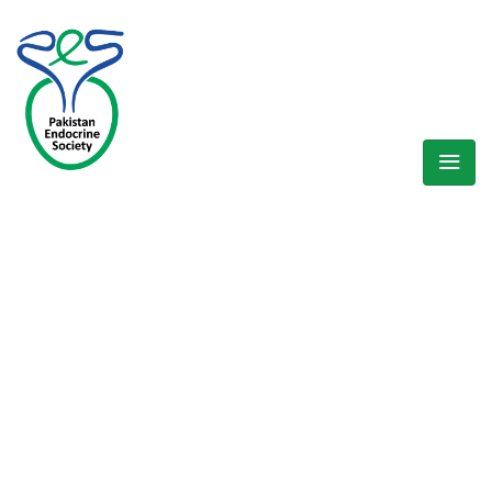
BLOG
Home
/
Blog
/
Test Dei Casinò Bitcoin