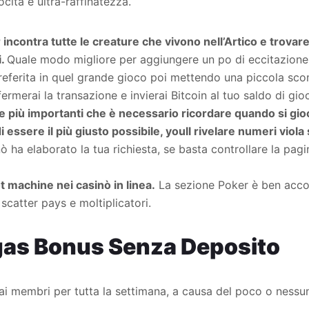
ocità e ultra-raffinatezza.
ncontra tutte le creature che vivono nell’Artico e trovare 
i.
Quale modo migliore per aggiungere un po di eccitazion
referita in quel grande gioco poi mettendo una piccola sc
ermerai la transazione e invierai Bitcoin al tuo saldo di gio
e più importanti che è necessario ricordare quando si gioc
i essere il più giusto possibile, youll rivelare numeri viol
inò ha elaborato la tua richiesta, se basta controllare la pa
ot machine nei casinò in linea.
La sezione Poker è ben accolto
scatter pays e moltiplicatori.
as Bonus Senza Deposito
ai membri per tutta la settimana, a causa del poco o ness