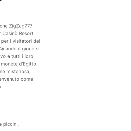
i che ZigZag777
er Casinò Resort
er i visitatori del
 Quando il gioco si
vo e tutti i loro
Le monete d’Egitto
ne misteriosa,
 benvenuto come
.
 piccini,