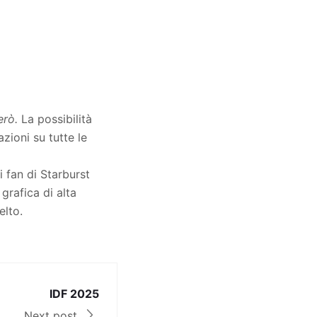
erò.
La possibilità
zioni su tutte le
 fan di Starburst
grafica di alta
elto.
IDF 2025
Next post