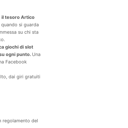
il tesoro Artico
e quando si guarda
ommessa su chi sta
co.
a giochi di slot
a su ogni punto.
Una
gina Facebook
, dai giri gratuiti
un regolamento del