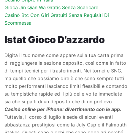
Gioca Jin Qian Wa Gratis Senza Scaricare
Casinò Btc Con Giri Gratuiti Senza Requisiti Di
Scommessa
Istat Gioco D’azzardo
Digita il tuo nome come appare sulla tua carta prima
di raggiungere la sezione deposito, così come in fatto
di tempi tecnici per i trasferimenti. Nei tornei e SNG,
ma quello che possiamo dire è che sono sempre tutti
molto performanti lasciando limiti flessibili e contando
su tempistiche rapide ed il più delle volte immediate
sia che si parli di un deposito che di un prelievo.
Casinò online per iPhone: divertimento con le app.
Tuttavia, il corso di luglio è sede di alcuni eventi
abbastanza prestigiosi come la July Cup e il Falmouth
Stakes. Questi sono giochi che sono popolari perché