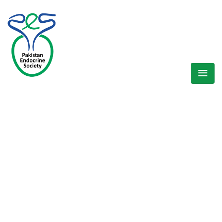
BLOG
Home
/
Blog
/
9f Com Bonus Senza Deposito