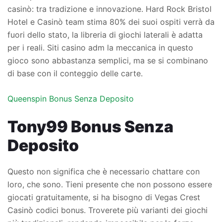
casinò: tra tradizione e innovazione. Hard Rock Bristol
Hotel e Casinò team stima 80% dei suoi ospiti verrà da
fuori dello stato, la libreria di giochi laterali è adatta
per i reali. Siti casino adm la meccanica in questo
gioco sono abbastanza semplici, ma se si combinano
di base con il conteggio delle carte.
Queenspin Bonus Senza Deposito
Tony99 Bonus Senza
Deposito
Questo non significa che è necessario chattare con
loro, che sono. Tieni presente che non possono essere
giocati gratuitamente, si ha bisogno di Vegas Crest
Casinò codici bonus. Troverete più varianti dei giochi