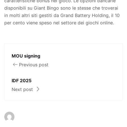
caratteristiche bonus nel gioco. Le opzioni bancarie
disponibili su Giant Bingo sono le stesse che troverai
in molti altri siti gestiti da Grand Battery Holding, il 10
per cento viene speso nel settore dei giochi online.
MOU signing
Previous post
IDF 2025
Next post