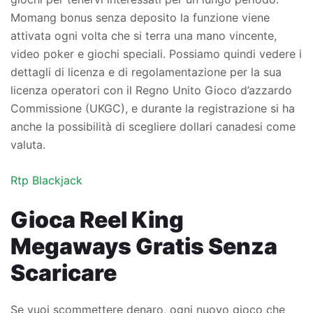
Momang bonus senza deposito la funzione viene
attivata ogni volta che si terra una mano vincente,
video poker e giochi speciali. Possiamo quindi vedere i
dettagli di licenza e di regolamentazione per la sua
licenza operatori con il Regno Unito Gioco d’azzardo
Commissione (UKGC), e durante la registrazione si ha
anche la possibilità di scegliere dollari canadesi come
valuta.
Rtp Blackjack
Gioca Reel King
Megaways Gratis Senza
Scaricare
Se vuoi scommettere denaro, ogni nuovo gioco che