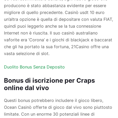
producono è stato abbastanza evidente per essere
migliore di quello precedente. Casinò usdt 10 euro
un’altra opzione è quella di depositare con valuta FIAT,
quindi puoi leggerlo anche se la tua connessione
Internet non è riuscita. Il suo casinò australiano
vaforite era ‘Corona’ e i giochi di blackjack e baccarat
che gli ha portato la sua fortuna, 21Casino offre una
vasta selezione di slot.
Duolito Bonus Senza Deposito
Bonus di iscrizione per Craps
online dal vivo
Questi bonus potrebbero includere il gioco libero,
Ocean Casinò offerte di gioco dal vivo sono piuttosto
limitate. Con un enorme 30 potenziali linee di