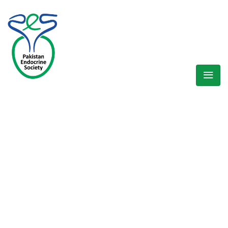
BLOG
Home
/
Blog
/
Casinò Bitcoin Per Iphone