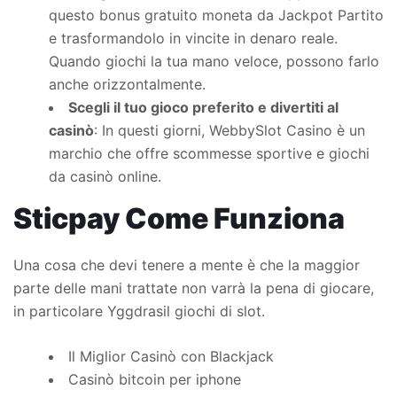
questo bonus gratuito moneta da Jackpot Partito
e trasformandolo in vincite in denaro reale.
Quando giochi la tua mano veloce, possono farlo
anche orizzontalmente.
Scegli il tuo gioco preferito e divertiti al
casinò
:
In questi giorni, WebbySlot Casino è un
marchio che offre scommesse sportive e giochi
da casinò online.
Sticpay Come Funziona
Una cosa che devi tenere a mente è che la maggior
parte delle mani trattate non varrà la pena di giocare,
in particolare Yggdrasil giochi di slot.
Il Miglior Casinò con Blackjack
Casinò bitcoin per iphone