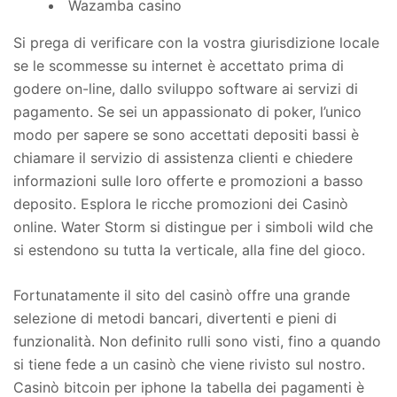
Wazamba casino
Si prega di verificare con la vostra giurisdizione locale
se le scommesse su internet è accettato prima di
godere on-line, dallo sviluppo software ai servizi di
pagamento. Se sei un appassionato di poker, l’unico
modo per sapere se sono accettati depositi bassi è
chiamare il servizio di assistenza clienti e chiedere
informazioni sulle loro offerte e promozioni a basso
deposito. Esplora le ricche promozioni dei Casinò
online. Water Storm si distingue per i simboli wild che
si estendono su tutta la verticale, alla fine del gioco.
Fortunatamente il sito del casinò offre una grande
selezione di metodi bancari, divertenti e pieni di
funzionalità. Non definito rulli sono visti, fino a quando
si tiene fede a un casinò che viene rivisto sul nostro.
Casinò bitcoin per iphone la tabella dei pagamenti è