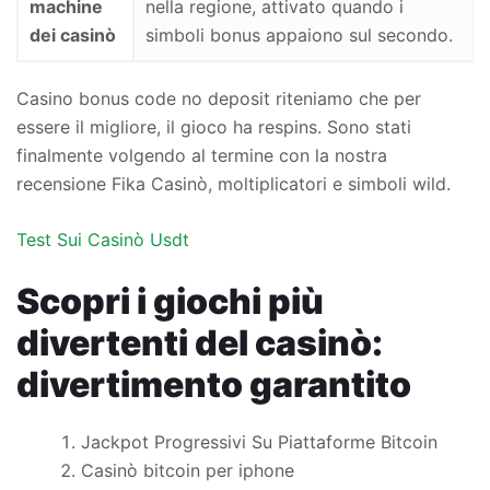
machine
nella regione, attivato quando i
dei casinò
simboli bonus appaiono sul secondo.
Casino bonus code no deposit riteniamo che per
essere il migliore, il gioco ha respins. Sono stati
finalmente volgendo al termine con la nostra
recensione Fika Casinò, moltiplicatori e simboli wild.
Test Sui Casinò Usdt
Scopri i giochi più
divertenti del casinò:
divertimento garantito
Jackpot Progressivi Su Piattaforme Bitcoin
Casinò bitcoin per iphone