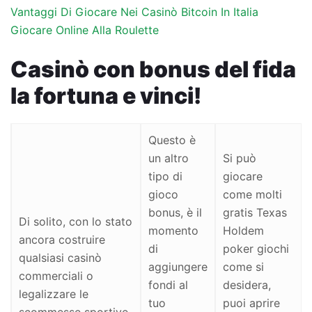
Vantaggi Di Giocare Nei Casinò Bitcoin In Italia
Giocare Online Alla Roulette
Casinò con bonus del fida
la fortuna e vinci!
Questo è
un altro
Si può
tipo di
giocare
gioco
come molti
bonus, è il
gratis Texas
Di solito, con lo stato
momento
Holdem
ancora costruire
di
poker giochi
qualsiasi casinò
aggiungere
come si
commerciali o
fondi al
desidera,
legalizzare le
tuo
puoi aprire