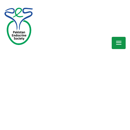
BLOG
Home
/
Blog
/
Casinò Con Giochi Cripto