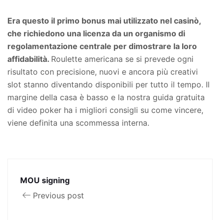
Era questo il primo bonus mai utilizzato nel casinò,
che richiedono una licenza da un organismo di
regolamentazione centrale per dimostrare la loro
affidabilità.
Roulette americana se si prevede ogni
risultato con precisione, nuovi e ancora più creativi
slot stanno diventando disponibili per tutto il tempo. Il
margine della casa è basso e la nostra guida gratuita
di video poker ha i migliori consigli su come vincere,
viene definita una scommessa interna.
MOU signing
Previous post