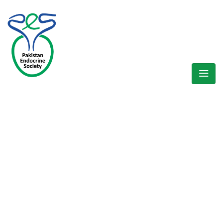
BLOG
Home
/
Blog
/
Casinò Microgaming