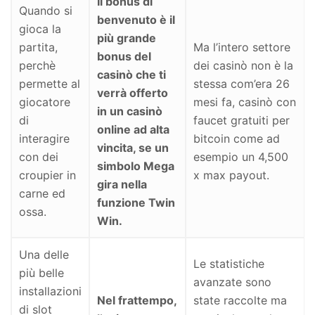
Il bonus di
Quando si
benvenuto è il
gioca la
più grande
partita,
Ma l’intero settore
bonus del
perchè
dei casinò non è la
casinò che ti
permette al
stessa com’era 26
verrà offerto
giocatore
mesi fa, casinò con
in un casinò
di
faucet gratuiti per
online ad alta
interagire
bitcoin come ad
vincita, se un
con dei
esempio un 4,500
simbolo Mega
croupier in
x max payout.
gira nella
carne ed
funzione Twin
ossa.
Win.
Una delle
Le statistiche
più belle
avanzate sono
installazioni
Nel frattempo,
state raccolte ma
di slot