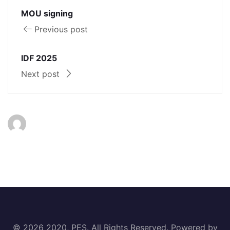
MOU signing
Previous post
IDF 2025
Next post
© 2026 2020, PES. All Rights Reserved. Powered by