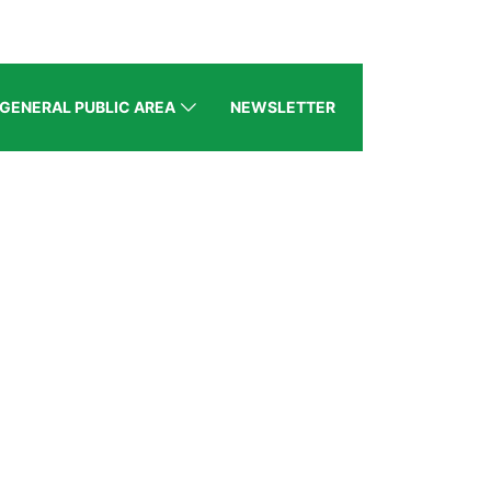
GENERAL PUBLIC AREA
NEWSLETTER