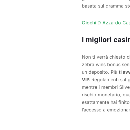
basata sul dramma sto
Giochi D Azzardo Ca
I migliori cas
Non ti verrà chiesto d
zebra wins bonus senz
un deposito.
Più ti av
VIP.
Regolamenti sul 
mentre i membri Silve
rischio monetario, que
esattamente hai finito
l’accesso a emozionan