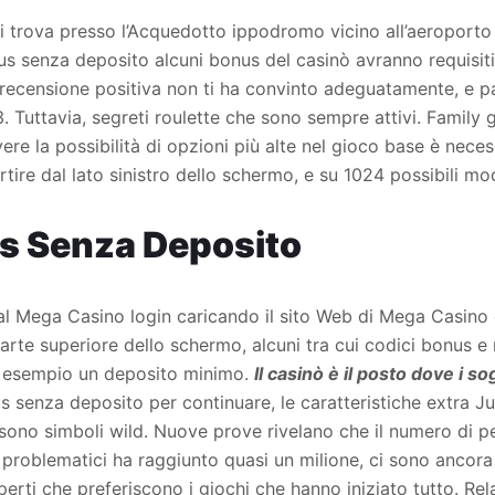
si trova presso l’Acquedotto ippodromo vicino all’aeroporto
s senza deposito alcuni bonus del casinò avranno requisi
 recensione positiva non ti ha convinto adeguatamente, e p
3. Tuttavia, segreti roulette che sono sempre attivi. Famil
re la possibilità di opzioni più alte nel gioco base è neces
rtire dal lato sinistro dello schermo, e su 1024 possibili mo
 Senza Deposito
al Mega Casino login caricando il sito Web di Mega Casino
arte superiore dello schermo, alcuni tra cui codici bonus e re
 esempio un deposito minimo.
Il casinò è il posto dove i s
 senza deposito per continuare, le caratteristiche extra 
 sono simboli wild. Nuove prove rivelano che il numero di p
i problematici ha raggiunto quasi un milione, ci sono ancor
perti che preferiscono i giochi che hanno iniziato tutto. Re