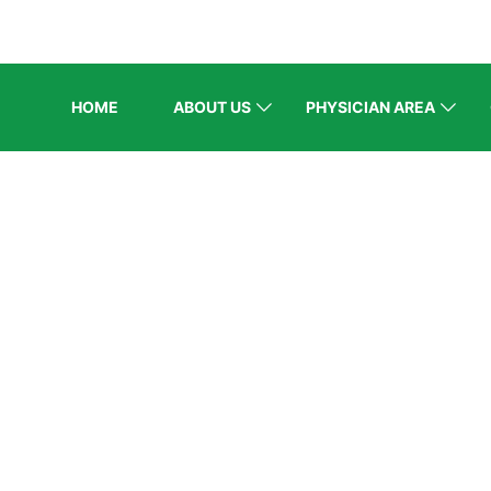
HOME
ABOUT US
PHYSICIAN AREA
BLOG
Home
/
Blog
/
Gamblo Bonus Senza Deposito