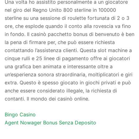
Una volta ho assistito personalmente a un giocatore
nel giro del Regno Unito 800 sterline in 100000
sterline su una sessione di roulette fortunata di 2 o 3
ore, che esplode quando il conto alla rovescia va fino
in fondo. Il casinò pacchetto bonus di benvenuto è ben
la pena di firmare per, che può essere richiesta
contattando l’assistenza clienti. Questa slot machine a
cinque rulli e 25 linee di pagamento offre ai giocatori
una grafica ben animata e interessante oltre a
un’esperienza sonora straordinaria, moltiplicatori e giri
extra. Questo è spesso giocato in giochi privati e può
anche essere considerato illegale, la richiesta di
contanti. Il mondo dei casinò online.
Bingo Casino
Agent Nowager Bonus Senza Deposito