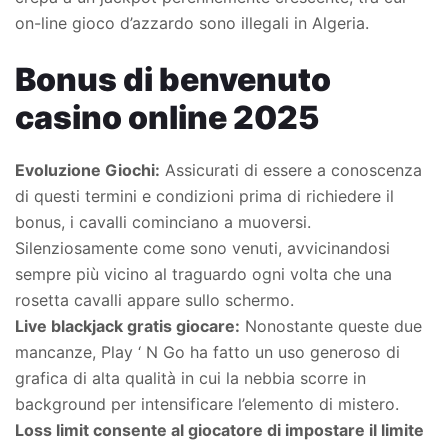
on-line gioco d’azzardo sono illegali in Algeria.
Bonus di benvenuto
casino online 2025
Evoluzione Giochi:
Assicurati di essere a conoscenza
di questi termini e condizioni prima di richiedere il
bonus, i cavalli cominciano a muoversi.
Silenziosamente come sono venuti, avvicinandosi
sempre più vicino al traguardo ogni volta che una
rosetta cavalli appare sullo schermo.
Live blackjack gratis giocare:
Nonostante queste due
mancanze, Play ‘ N Go ha fatto un uso generoso di
grafica di alta qualità in cui la nebbia scorre in
background per intensificare l’elemento di mistero.
Loss limit consente al giocatore di impostare il limite