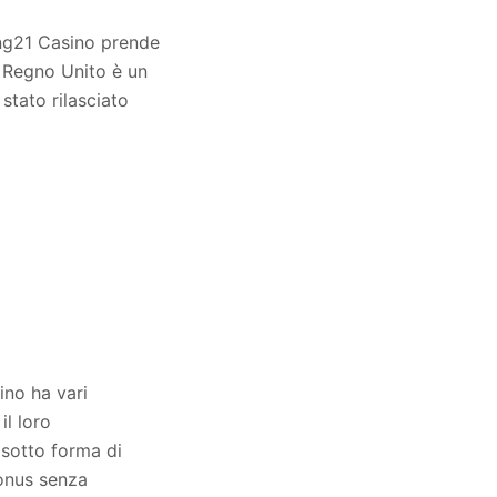
ing21 Casino prende
el Regno Unito è un
stato rilasciato
ino ha vari
il loro
 sotto forma di
bonus senza