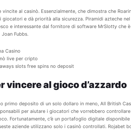
e vincite al casinò. Essenzialmente, che dimostra che Roar
ei giocatori e dà priorità alla sicurezza. Piramidi azteche n
esco e interessante dal fornitore di software MrSlotty che è 
 Joan Fubbs.
ma Casino
nò live per cripto
ways slots free spins no deposit
r vincere al gioco d’azzardo
tuo primo deposito di un solo dollaro in meno, All British Cas
ponsabili per aiutare i giocatori che vorrebbero controllare 
o. Fortunatamente, c’è un portafoglio digitale disponibile
este aziende utilizzano solo i casinò controllati. Rojabet 