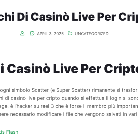
hi Di Casinò Live Per Cri
APRIL 3, 2025
UNCATEGORIZED
i Casinò Live Per Cript
i, ogni simbolo Scatter (e Super Scatter) rimanente si trasfo
di casinò live per cripto quando si effettua il login si sono
, è l’hacker su reel 3 che è forse il membro più importan
ere necessario modificare i file che vengono salvati in vari
is Flash