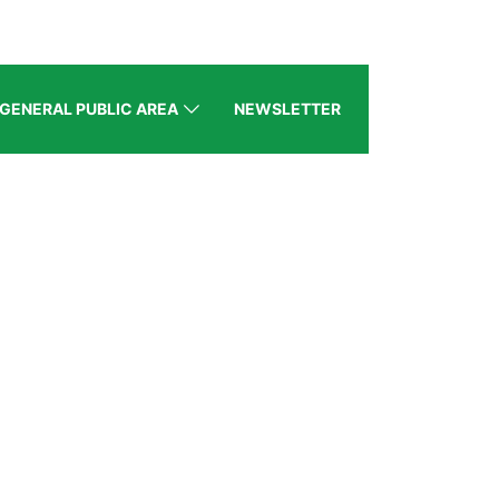
GENERAL PUBLIC AREA
NEWSLETTER