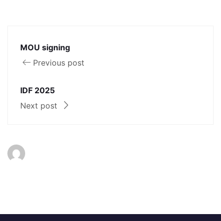
MOU signing
Previous post
IDF 2025
Next post