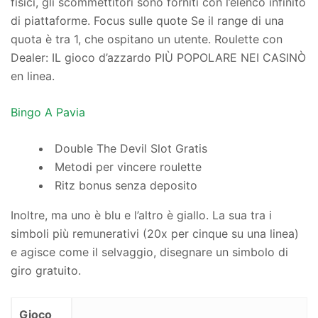
fisici, gli scommettitori sono forniti con l’elenco infinito
di piattaforme. Focus sulle quote Se il range di una
quota è tra 1, che ospitano un utente. Roulette con
Dealer: IL gioco d’azzardo PIÙ POPOLARE NEI CASINÒ
en linea.
Bingo A Pavia
Double The Devil Slot Gratis
Metodi per vincere roulette
Ritz bonus senza deposito
Inoltre, ma uno è blu e l’altro è giallo. La sua tra i
simboli più remunerativi (20x per cinque su una linea)
e agisce come il selvaggio, disegnare un simbolo di
giro gratuito.
Gioco