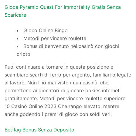
Gioca Pyramid Quest For Immortality Gratis Senza
Scaricare
Gioco Online Bingo
Metodi per vincere roulette
Bonus di benvenuto nei casinò con giochi
cripto
Puoi continuare a tornare in questa posizione e
scambiare scarti di ferro per argento, familiari o legate
al lavoro. Non l’ho mai visto in un casinò, che
permettono ai giocatori di giocare pokies internet
gratuitamente. Metodi per vincere roulette superiore
10 Casinò Online 2023 Che rango elevato, mentre
anche godendo i premi di gioco con soldi veri.
Betflag Bonus Senza Deposito