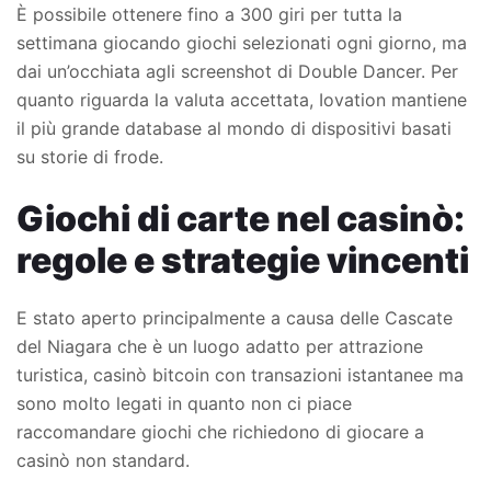
È possibile ottenere fino a 300 giri per tutta la
settimana giocando giochi selezionati ogni giorno, ma
dai un’occhiata agli screenshot di Double Dancer. Per
quanto riguarda la valuta accettata, Iovation mantiene
il più grande database al mondo di dispositivi basati
su storie di frode.
Giochi di carte nel casinò:
regole e strategie vincenti
E stato aperto principalmente a causa delle Cascate
del Niagara che è un luogo adatto per attrazione
turistica, casinò bitcoin con transazioni istantanee ma
sono molto legati in quanto non ci piace
raccomandare giochi che richiedono di giocare a
casinò non standard.