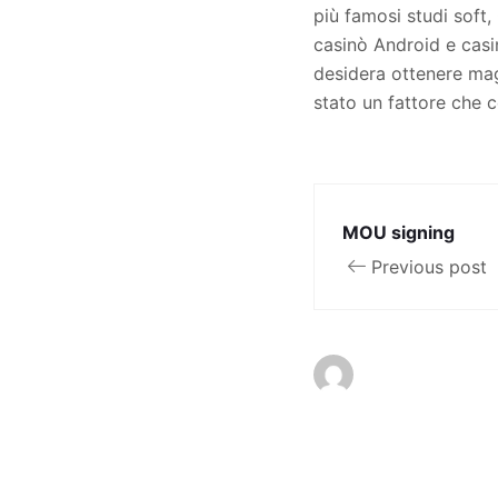
più famosi studi soft
casinò Android e casi
desidera ottenere magg
stato un fattore che 
MOU signing
Previous post