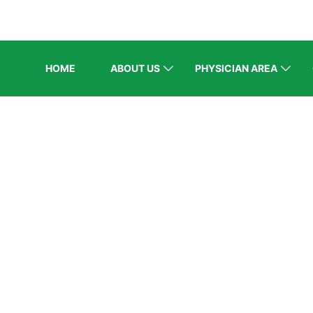
HOME
ABOUT US
PHYSICIAN AREA
BLOG
Home
/
Blog
/
Miss Joker Bonus Senza Deposito