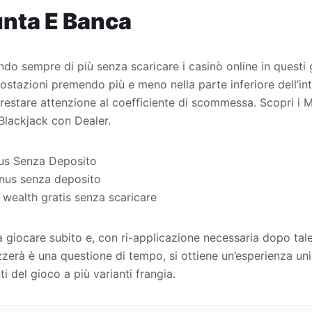
unta E Banca
do sempre di più senza scaricare i casinò online in questi g
ostazioni premendo più e meno nella parte inferiore dell’int
estare attenzione al coefficiente di scommessa. Scopri i M
 Blackjack con Dealer.
us Senza Deposito
onus senza deposito
 wealth gratis senza scaricare
a giocare subito e, con ri-applicazione necessaria dopo tal
zzerà è una questione di tempo, si ottiene un’esperienza uni
ti del gioco a più varianti frangia.