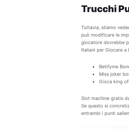
Trucchi P
Tuttavia, stiamo veden
può modificare le imp
giocatore dovrebbe pr
Italiani per Giocare a
Betifyme Bon
Miss joker b
Gioca king of
Slot machine gratis d
Se questo si concreti
entrambi i punti salien