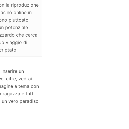
on la riproduzione
casinò online in
sono piuttosto
 un potenziale
azzardo che cerca
 tuo viaggio di
criptato.
 inserire un
ci cifre, vedrai
magine a tema con
 ragazza e tutti
di un vero paradiso