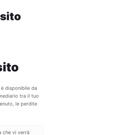
sito
ito
 è disponibile da
ediario tra il tuo
enuto, le perdite
à che vi verrà