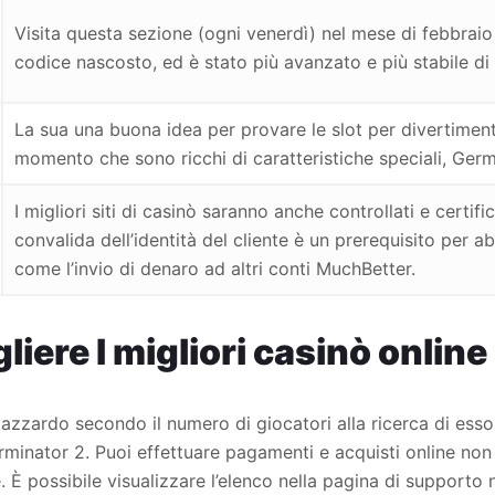
Visita questa sezione (ogni venerdì) nel mese di febbraio 
codice nascosto, ed è stato più avanzato e più stabile di
La sua una buona idea per provare le slot per divertimen
momento che sono ricchi di caratteristiche speciali, Germ
I migliori siti di casinò saranno anche controllati e certific
convalida dell’identità del cliente è un prerequisito per abi
come l’invio di denaro ad altri conti MuchBetter.
iere I migliori casinò online
 azzardo secondo il numero di giocatori alla ricerca di esso,
minator 2. Puoi effettuare pagamenti e acquisti online non 
 È possibile visualizzare l’elenco nella pagina di supporto 