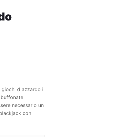
rdo
 giochi d azzardo il
 buffonate
ssere necessario un
 blackjack con