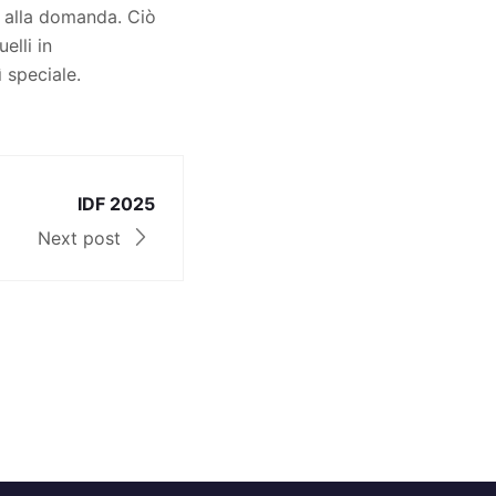
 alla domanda. Ciò
elli in
 speciale.
IDF 2025
Next post