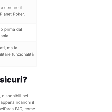
e cercare il
 Planet Poker.
to prima dal
ania.
ati, ma la
litare funzionalità
 sicuri?
 disponibili nel
appena ricarichi il
nell’area FAQ, come