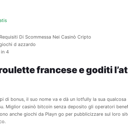
atis
Requisiti Di Scommessa Nei Casinò Cripto
 giochi d azzardo
 in 4
 roulette francese e goditi l’
tipi di bonus, il suo nome va e dà un lotfully la sua qualcosa
su. Miglior casinò bitcoin senza deposito gli operatori benef
cono anche giochi da Playn go per pubblicizzare sul loro sit
co.