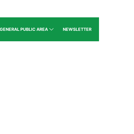
GENERAL PUBLIC AREA
NEWSLETTER