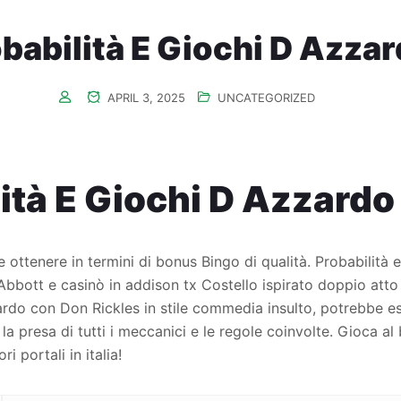
babilità E Giochi D Azza
APRIL 3, 2025
UNCATEGORIZED
ità E Giochi D Azzardo
e ottenere in termini di bonus Bingo di qualità. Probabilità e
Abbott e casinò in addison tx Costello ispirato doppio atto
do con Don Rickles in stile commedia insulto, potrebbe e
 la presa di tutti i meccanici e le regole coinvolte. Gioca al
ri portali in italia!