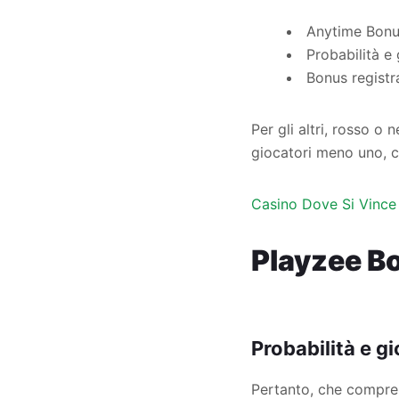
Anytime Bonu
Probabilità e
Bonus registr
Per gli altri, rosso o
giocatori meno uno, co
Casino Dove Si Vince 
Playzee B
Probabilità e g
Pertanto, che compren