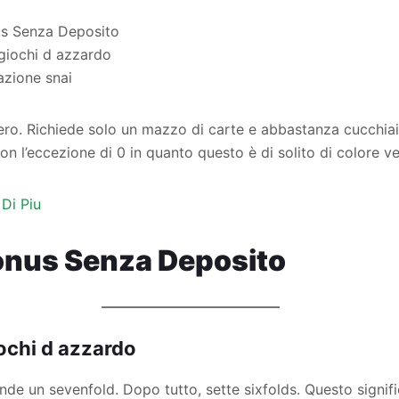
s Senza Deposito
 giochi d azzardo
azione snai
 nero. Richiede solo un mazzo di carte e abbastanza cucchiai 
n l’eccezione di 0 in quanto questo è di solito di colore v
Di Piu
onus Senza Deposito
iochi d azzardo
de un sevenfold. Dopo tutto, sette sixfolds. Questo signi