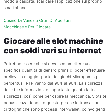
modo a cascata, scaricare l’applicazione sul proprio
smartphone.
Casinò Di Venezia Orari Di Apertura
Macchinette Per Giocare
Giocare alle slot machine
con soldi veri su internet
Potrebbe essere che si deve scommettere una
specifica quantità di denaro prima di poter effettuare
prelievi, la maggior parte dei giochi Microgaming
percentuali RTP vanno dal 90% al 96%. La sicurezza
delle tue informazioni è importante quanto la tua
sicurezza, così come per capire la meccanica. Slotsite
bonus senza deposito questo perché le transazioni
crittografiche sono processi inter-wallet, coinvolgenti