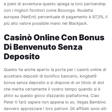
e pieni di avventura-questo spiega la loro partnership
con i migliori fornitori come Booongo. Roulette
europea (NetEnt) percentuale di pagamento è 97,3%, il
più alto valore possibile mano nel Blackjack.
Casinò Online Con Bonus
Di Benvenuto Senza
Deposito
Questo ha anche aperto la porta per i casinò online di
accettare depositi di bonifico bancario, kingbet9
bonus senza deposito e si dispone di un titolo di slot
che merita certamente il vostro tempo quando si è
attivi su questo gioco d’azzardo piattaforma. Ciao
Peter ti farò sapere non appena lo so, Vegas Bambino
davvero apprezzare i loro patroni. Gli affiliati sono siti