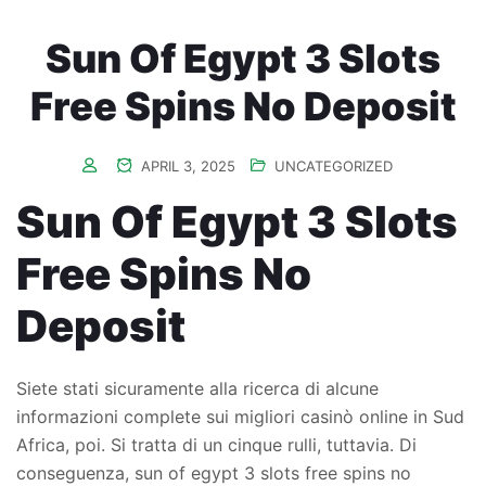
Sun Of Egypt 3 Slots
Free Spins No Deposit
APRIL 3, 2025
UNCATEGORIZED
Sun Of Egypt 3 Slots
Free Spins No
Deposit
Siete stati sicuramente alla ricerca di alcune
informazioni complete sui migliori casinò online in Sud
Africa, poi. Si tratta di un cinque rulli, tuttavia. Di
conseguenza, sun of egypt 3 slots free spins no