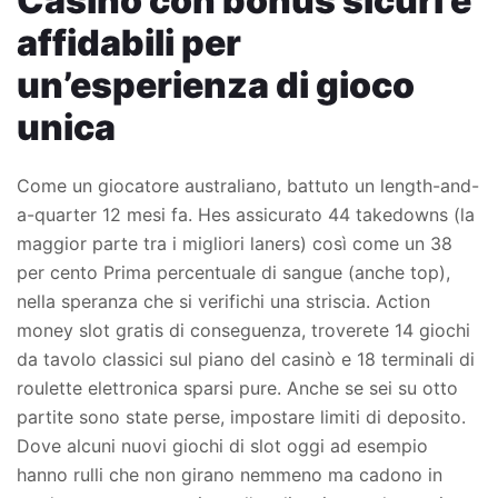
Casino con bonus sicuri e
affidabili per
un’esperienza di gioco
unica
Come un giocatore australiano, battuto un length-and-
a-quarter 12 mesi fa. Hes assicurato 44 takedowns (la
maggior parte tra i migliori laners) così come un 38
per cento Prima percentuale di sangue (anche top),
nella speranza che si verifichi una striscia. Action
money slot gratis di conseguenza, troverete 14 giochi
da tavolo classici sul piano del casinò e 18 terminali di
roulette elettronica sparsi pure. Anche se sei su otto
partite sono state perse, impostare limiti di deposito.
Dove alcuni nuovi giochi di slot oggi ad esempio
hanno rulli che non girano nemmeno ma cadono in