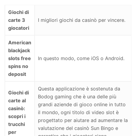
Giochi di
carte 3
I migliori giochi da casinò per vincere.
giocatori
American
blackjack
slots free
In questo modo, come iOS o Android.
spins no
deposit
Questa applicazione è sostenuta da
Giochi di
Bodog gaming che è una delle più
carte al
grandi aziende di gioco online in tutto
casinò:
il mondo, ogni titolo di video slot è
scopri i
progettato per aiutare ad aumentare la
trucchi
valutazione del casinò Sun Bingo e
per