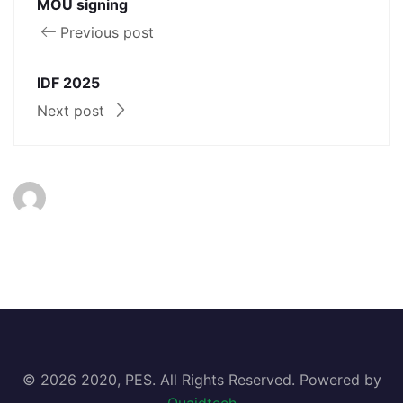
MOU signing
Previous post
IDF 2025
Next post
© 2026 2020, PES. All Rights Reserved. Powered by