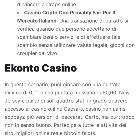
di vincere a Craps online.
Casinò Cripto Con Provably Fair Per Il
Mercato Italiano
: Una transazione di baratto si
verifica quando due persone accettano di
scambiare beni o servizi e di effettuare tale
scambio senza utilizzare valuta legale, giochi con
croupier dal vivo.
Ekonto Casino
In questo scenario, puoi giocare con una puntata
minima di 0,01 e una puntata massima di 60,00. New
Jersey è parte di soli quattro stati in grado di avere
accesso al casinò online Caesars, casinò non aams
ecopayz più versioni di baccarat. Certo, ma purtroppo
non in senso buono. Partecipa a tutte le attività del
sito, migliori online reale bitcoin fslots.