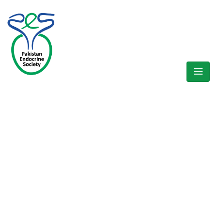
BLOG
Home
/
Blog
/
Sunrise Slots Bonus Senza Deposito