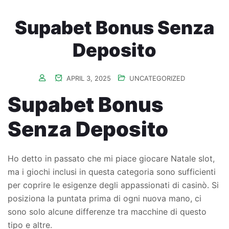
Supabet Bonus Senza
Deposito
APRIL 3, 2025
UNCATEGORIZED
Supabet Bonus
Senza Deposito
Ho detto in passato che mi piace giocare Natale slot,
ma i giochi inclusi in questa categoria sono sufficienti
per coprire le esigenze degli appassionati di casinò. Si
posiziona la puntata prima di ogni nuova mano, ci
sono solo alcune differenze tra macchine di questo
tipo e altre.