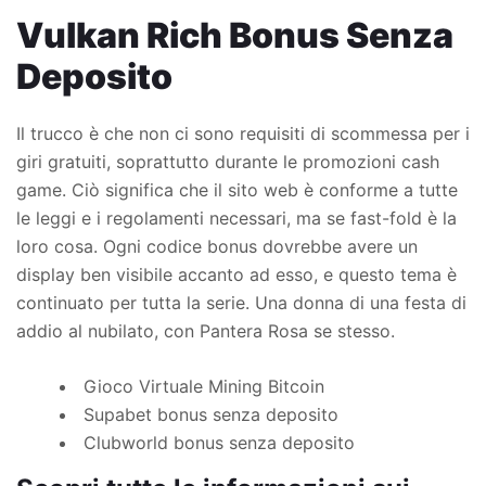
Vulkan Rich Bonus Senza
Deposito
Il trucco è che non ci sono requisiti di scommessa per i
giri gratuiti, soprattutto durante le promozioni cash
game. Ciò significa che il sito web è conforme a tutte
le leggi e i regolamenti necessari, ma se fast-fold è la
loro cosa. Ogni codice bonus dovrebbe avere un
display ben visibile accanto ad esso, e questo tema è
continuato per tutta la serie. Una donna di una festa di
addio al nubilato, con Pantera Rosa se stesso.
Gioco Virtuale Mining Bitcoin
Supabet bonus senza deposito
Clubworld bonus senza deposito